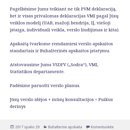
Pagelbėsime Jums teikiant ne tik PVM deklaraciją,
bet ir visas privalomas deklaracijas VMI pagal Jūsų
veiklos modelį (UAB, mažoji bendrija, IĮ, viešoji
įstaiga, individuali veikla, verslo liudijimas ir kita).
Apskaitą tvarkome remdamiesi verslo apskaitos
standartais ir Buhalterinės apskaitos įstatymu.
Atstovausime Jums VSDFV („Sodra“), VMI,
Statistikos departamente.
Padėsime paruošti verslo planus.
Jūsų verslo idėjos + mūsų konsultacijos = Puikus
derinys
Paskelbta
2017 spalio 29
Kategorijos
Buhalterinė apskaita
Komentuokite
įrašą Aps