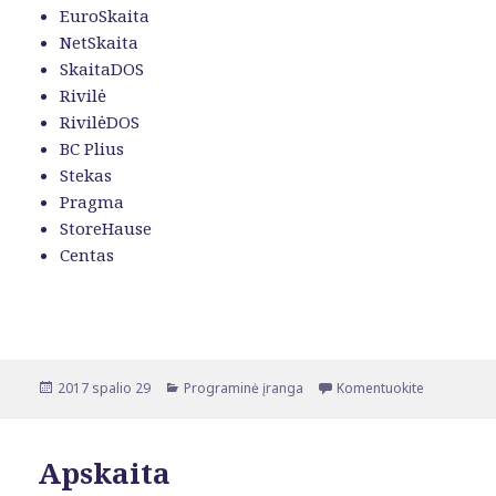
EuroSkaita
NetSkaita
SkaitaDOS
Rivilė
RivilėDOS
BC Plius
Stekas
Pragma
StoreHause
Centas
Paskelbta
2017 spalio 29
Kategorijos
Programinė įranga
Komentuokite
įrašą Prog
Apskaita