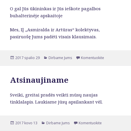
O gal Jūs ūkininkas ir Jūs ieškote pagalbos
buhalterinėje apskaitoje
Mes, IĮ „Asmiralda ir Artūras“ kolektyvas,
pasiruošę Jums padėti visais klausimais.
Paskelbta
2017 spalio 29
Kategorijos
Dirbame Jums
Komentuokite
įrašą Jums
Atsinaujiname
Sveiki, greitai pradės veikti mūsų naujas
tinklalapis. Laukiame jūsų apsilankant vėl.
Paskelbta
2017 kovo 13
Kategorijos
Dirbame Jums
Komentuokite
įrašą Atsinaujin